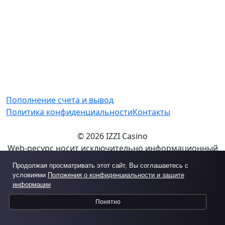
Пополнение счета и вывод
Политика конфиденциальности
Контакты
©
2026 IZZI Casino
Web-ресурс носит исключительно информационный
характер. Web-ресурс не принимает платежи и не
Продолжая просматривать этот сайт, Вы соглашаетесь с
проводит игры онлайн.
условиями
Положения о конфиденциальности и защите
информации
Понятно