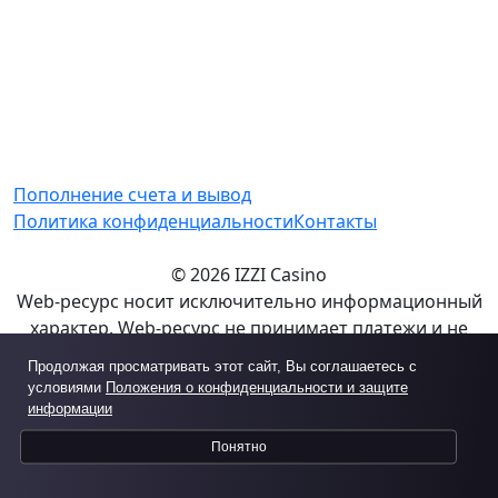
Пополнение счета и вывод
Политика конфиденциальности
Контакты
©
2026 IZZI Casino
Web-ресурс носит исключительно информационный
характер. Web-ресурс не принимает платежи и не
проводит игры онлайн.
Продолжая просматривать этот сайт, Вы соглашаетесь с
условиями
Положения о конфиденциальности и защите
информации
Понятно