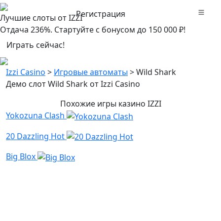
Регистрация
Лучшие слоты от IZZI
Отдача 236%. Стартуйте с бонусом до 150 000 ₽!
Играть сейчас!
Izzi Casino
>
Игровые автоматы
>
Wild Shark
Демо слот Wild Shark от Izzi Casino
Похожие игры казино IZZI
Yokozuna Clash
20 Dazzling Hot
Big Blox
Previous
Next