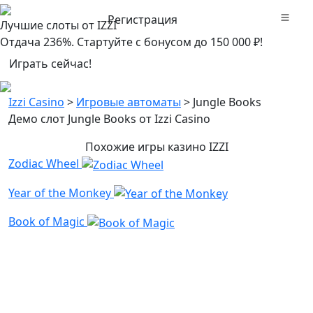
Регистрация
Лучшие слоты от IZZI
Отдача 236%. Стартуйте с бонусом до 150 000 ₽!
Играть сейчас!
Izzi Casino
>
Игровые автоматы
>
Jungle Books
Демо слот Jungle Books от Izzi Casino
Похожие игры казино IZZI
Zodiac Wheel
Year of the Monkey
Book of Magic
Previous
Next